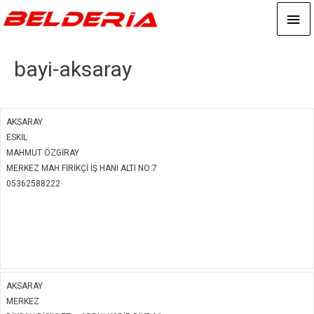
An
me
bayi-aksaray
AKSARAY
ESKİL
MAHMUT ÖZGİRAY
MERKEZ MAH FİRİKÇİ İŞ HANI ALTI NO:7
05362588222
AKSARAY
MERKEZ