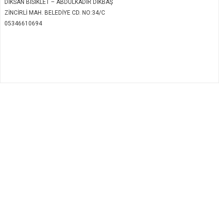
DİKSAN BİSİKLET – ABDULKADİR DİKBAŞ
ZİNCİRLİ MAH. BELEDİYE CD. NO:34/C
05346610694