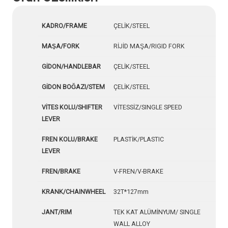
KADRO/FRAME
ÇELİK/STEEL
MAŞA/FORK
RİJİD MAŞA/RIGID FORK
GİDON/HANDLEBAR
ÇELİK/STEEL
GİDON BOĞAZI/STEM
ÇELİK/STEEL
VİTES KOLU/SHIFTER
VİTESSİZ/SINGLE SPEED
LEVER
FREN KOLU/BRAKE
PLASTİK/PLASTIC
LEVER
FREN/BRAKE
V-FREN/V-BRAKE
KRANK/CHAINWHEEL
32T*127mm
JANT/RIM
TEK KAT ALÜMİNYUM/ SINGLE
WALL ALLOY